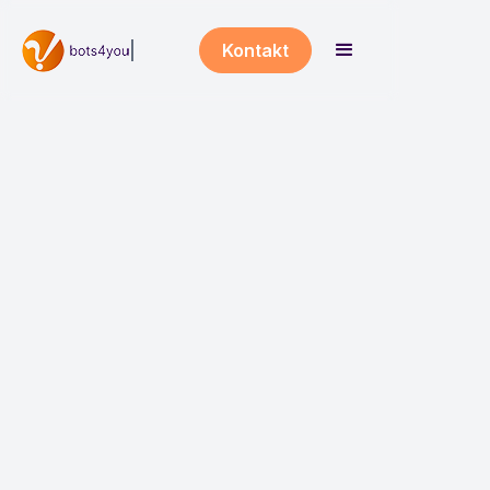
Kontakt
Willkommen bei
Bots4You
Wir entwickeln die besten KI-Helfer für
interne & externe
Unternehmensprozesse.
Seit 2018 vertrauen über 800 aktive
Kunden auf Bots4You!